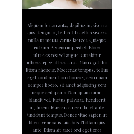
Aliquam lorem ante, dapibus in, viverra
quis, feugiat a, tellus. Phasellus viverra
nulla ut metus varius laoreet. Quisque
rutrum. Aenean imperdiet. Etiam
ultricies nisi vel augue. Curabitur
ullamcorper ultricies nisi. Nam eget dui.
Etiam rhoncus. Maecenas tempus, tellus
eget condimentum rhoncus, sem quam
semper libero, sit amet adipiscing sem
neque sed ipsum. Nam quam nunc,
blandit vel, luctus pulvinar, hendrerit
id, lorem. Maecenas nec odio et ante
tincidunt tempus. Donec vitae sapien ut
libero venenatis faucibus. Nullam quis
ante. Etiam sit amet orci eget eros