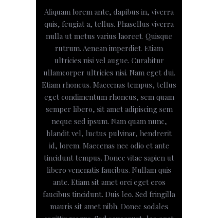
Aliquam lorem ante, dapibus in, viverra
quis, feugiat a, tellus. Phasellus viverra
nulla ut metus varius laoreet. Quisque
rutrum. Aenean imperdiet. Etiam
ultricies nisi vel augue. Curabitur
ullamcorper ultricies nisi. Nam eget dui.
Etiam rhoncus. Maecenas tempus, tellus
eget condimentum rhoncus, sem quam
semper libero, sit amet adipiscing sem
neque sed ipsum. Nam quam nunc,
blandit vel, luctus pulvinar, hendrerit
id, lorem. Maecenas nec odio et ante
tincidunt tempus. Donec vitae sapien ut
libero venenatis faucibus. Nullam quis
ante. Etiam sit amet orci eget eros
faucibus tincidunt. Duis leo. Sed fringilla
mauris sit amet nibh. Donec sodales