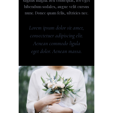
sagittis magna. Sed consequat, leo eget
bibendum sodales, augue velit cursus
nunc. Donec quam felis, ultricies nec.
Lorem ipsum dolor sit amet,
consectetuer adipiscing elit.
Aenean commodo ligula
eget dolor. Aenean massa.